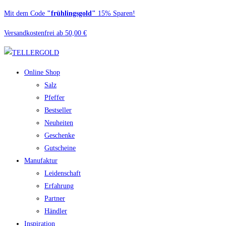
Zum
Mit dem Code
"frühlingsgold"
15% Sparen!
Inhalt
Versandkostenfrei ab 50,00 €
springen
Online Shop
Salz
Pfeffer
Bestseller
Neuheiten
Geschenke
Gutscheine
Manufaktur
Leidenschaft
Erfahrung
Partner
Händler
Inspiration