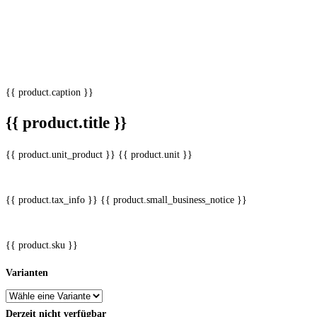
{{ product.caption }}
{{ product.title }}
{{ product.unit_product }} {{ product.unit }}
{{ product.tax_info }}
{{ product.small_business_notice }}
{{ product.sku }}
Varianten
Derzeit nicht verfügbar