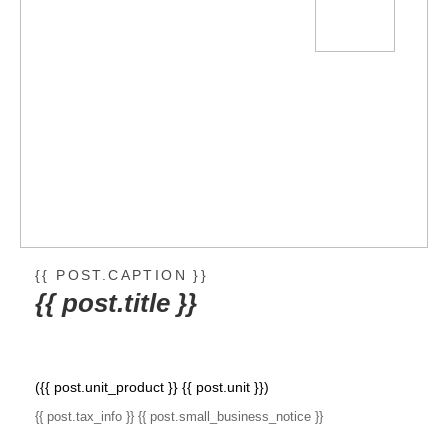
{{ POST.CAPTION }}
{{ post.title }}
({{ post.unit_product }} {{ post.unit }})
{{ post.tax_info }}
{{ post.small_business_notice }}