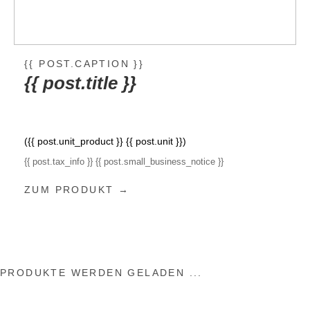
{{ POST.CAPTION }}
{{ post.title }}
({{ post.unit_product }} {{ post.unit }})
{{ post.tax_info }}
{{ post.small_business_notice }}
ZUM PRODUKT →
PRODUKTE WERDEN GELADEN ...