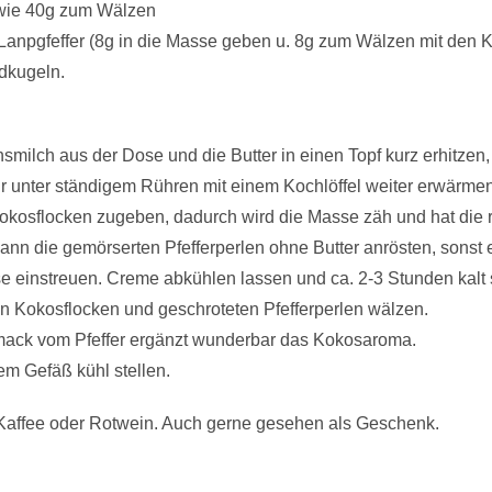
wie 40g zum Wälzen
anpgfeffer (8g in die Masse geben u. 8g zum Wälzen mit den 
ldkugeln.
milch aus der Dose und die Butter in einen Topf kurz erhitzen,
ur unter ständigem Rühren mit einem Kochlöffel weiter erwärme
kosflocken zugeben, dadurch wird die Masse zäh und hat die r
kann die gemörserten Pfefferperlen ohne Butter anrösten, sonst 
 einstreuen. Creme abkühlen lassen und ca. 2-3 Stunden kalt 
In Kokosflocken und geschroteten Pfefferperlen wälzen.
mack vom Pfeffer ergänzt wunderbar das Kokosaroma.
em Gefäß kühl stellen.
affee oder Rotwein. Auch gerne gesehen als Geschenk.