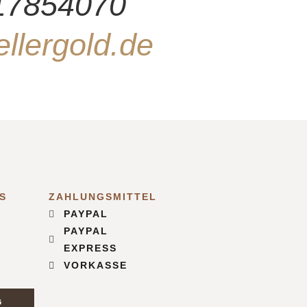
-17854070
llergold.de
S
ZAHLUNGSMITTEL
PAYPAL
PAYPAL
EXPRESS
VORKASSE
G