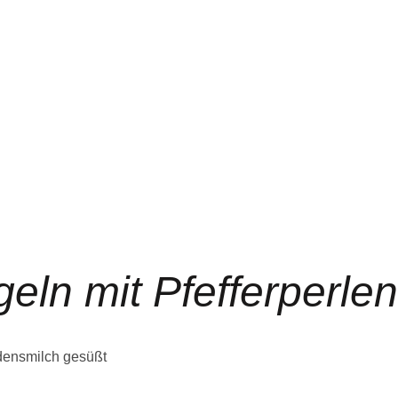
eln mit Pfefferperlen
densmilch gesüßt