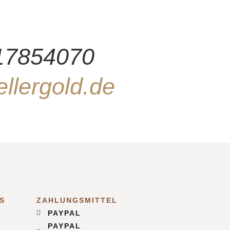
-17854070
llergold.de
S
ZAHLUNGSMITTEL
PAYPAL
PAYPAL