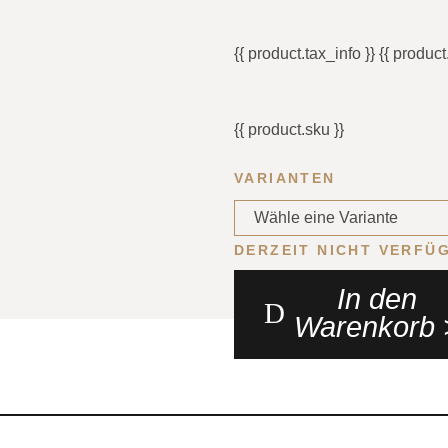
{{ product.tax_info }}
{{ produc
{{ product.sku }}
VARIANTEN
DERZEIT NICHT VERFÜ
In den
Warenkorb 