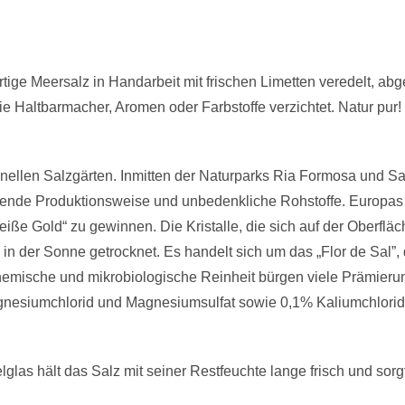
ge Meersalz in Handarbeit mit frischen Limetten veredelt, abgef
e Haltbarmacher, Aromen oder Farbstoffe verzichtet. Natur pur!
ionellen Salzgärten. Inmitten der Naturparks Ria Formosa und S
onende Produktionsweise und unbedenkliche Rohstoffe. Europas 
eiße Gold“ zu gewinnen. Die Kristalle, die sich auf der Oberflä
 in der Sonne getrocknet. Es handelt sich um das „Flor de Sal”,
hemische und mikrobiologische Reinheit bürgen viele Prämieru
agnesiumchlorid und Magnesiumsulfat sowie 0,1% Kaliumchlorid
las hält das Salz mit seiner Restfeuchte lange frisch und sorgt