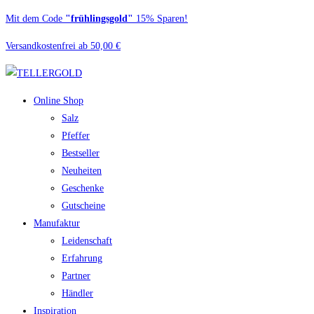
Zum
Mit dem Code
"frühlingsgold"
15% Sparen!
Inhalt
Versandkostenfrei ab 50,00 €
springen
Online Shop
Salz
Pfeffer
Bestseller
Neuheiten
Geschenke
Gutscheine
Manufaktur
Leidenschaft
Erfahrung
Partner
Händler
Inspiration