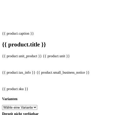
{{ product.caption }}
{{ product.title }}
{{ product.unit_product }} {{ product.unit }}
{{ product.tax_info }}
{{ product.small_business_notice }}
{{ product.sku }}
Varianten
Derzeit nicht verfügbar