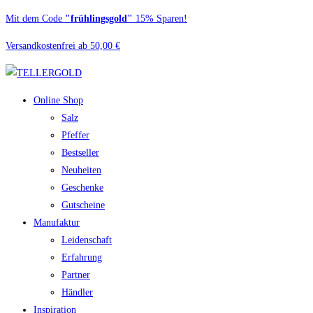
Zum
Mit dem Code
"frühlingsgold"
15% Sparen!
Inhalt
Versandkostenfrei ab 50,00 €
springen
Online Shop
Salz
Pfeffer
Bestseller
Neuheiten
Geschenke
Gutscheine
Manufaktur
Leidenschaft
Erfahrung
Partner
Händler
Inspiration